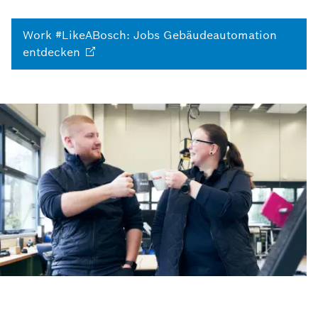
Work #LikeABosch: Jobs Gebäudeautomation
entdecken