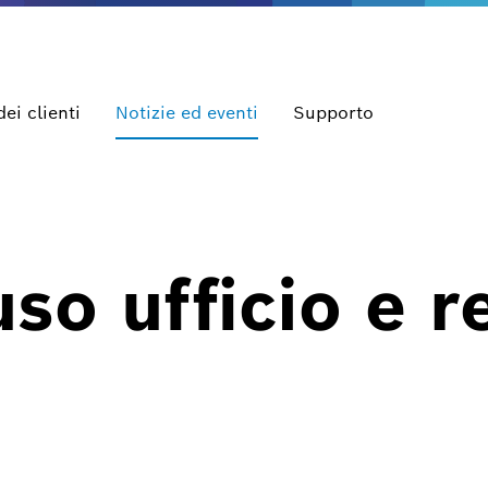
dei clienti
Notizie ed eventi
Supporto
uso ufficio e r