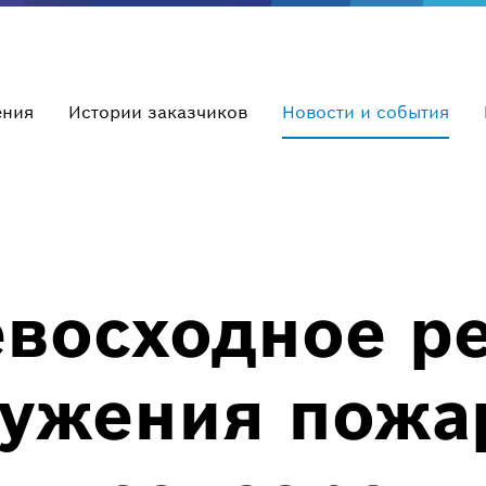
ения
Истории заказчиков
Новости и события
евосходное р
ужения пожа