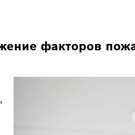
жение факторов пож
з