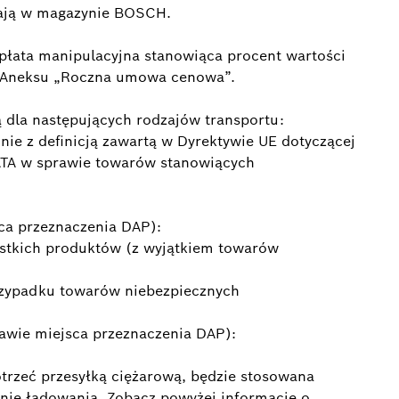
tają w magazynie BOSCH.
płata manipulacyjna stanowiąca procent wartości
i Aneksu „Roczna umowa cenowa”.
 dla następujących rodzajów transportu:
ie z definicją zawartą w Dyrektywie UE dotyczącej
ATA w sprawie towarów stanowiących
sca przeznaczenia DAP):
ystkich produktów (z wyjątkiem towarów
rzypadku towarów niebezpiecznych
awie miejsca przeznaczenia DAP):
trzeć przesyłką ciężarową, będzie stosowana
dnie ładowania. Zobacz powyżej informacje o