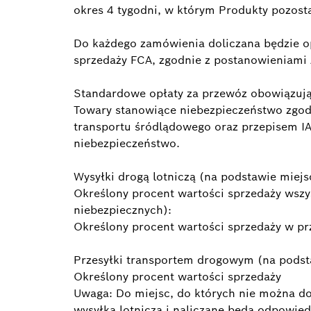
okres 4 tygodni, w którym Produkty pozos
Do każdego zamówienia doliczana będzie o
sprzedaży FCA, zgodnie z postanowieniam
Standardowe opłaty za przewóz obowiązują
Towary stanowiące niebezpieczeństwo zgodn
transportu śródlądowego oraz przepisem I
niebezpieczeństwo.
Wysyłki drogą lotniczą (na podstawie miej
Określony procent wartości sprzedaży wsz
niebezpiecznych):
Określony procent wartości sprzedaży w p
Przesyłki transportem drogowym (na podst
Określony procent wartości sprzedaży
Uwaga: Do miejsc, do których nie można do
wysyłka lotnicza i naliczane będą odpowie