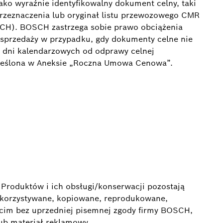
ko wyraźnie identyfikowalny dokument celny, taki
rzeznaczenia lub oryginał listu przewozowego CMR
SCH). BOSCH zastrzega sobie prawo obciążenia
sprzedaży w przypadku, gdy dokumenty celne nie
0 dni kalendarzowych od odprawy celnej
kreślona w Aneksie „Roczna Umowa Cenowa”.
 Produktów i ich obsługi/konserwacji pozostają
ykorzystywane, kopiowane, reprodukowane,
cim bez uprzedniej pisemnej zgody firmy BOSCH,
lub materiał reklamowy.