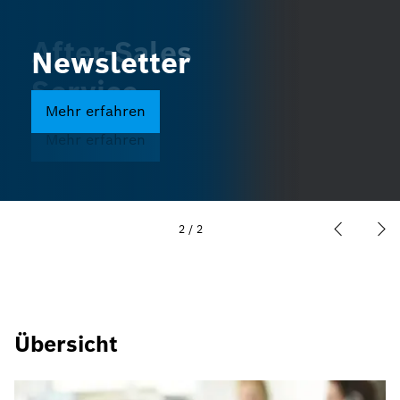
After-Sales
Newsletter
Service
Mehr erfahren
Mehr erfahren
2
/
2
Übersicht