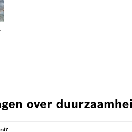
ragen over duurzaamhe
erd?