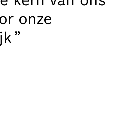
de kern van ons
oor onze
jk