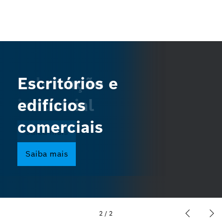
Fabricação
Escritórios e
industrial
edifícios
comerciais
Saiba mais
Saiba mais
2
/
2