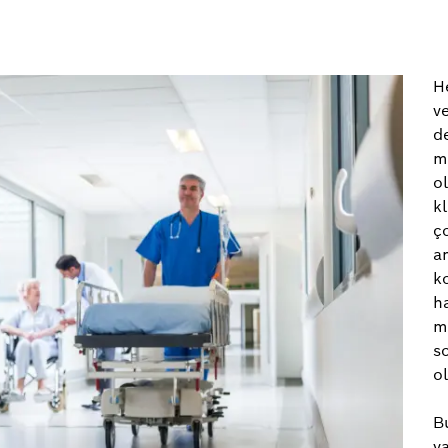
He
v
d
m
o
kl
ço
am
k
h
m
s
o
B
y