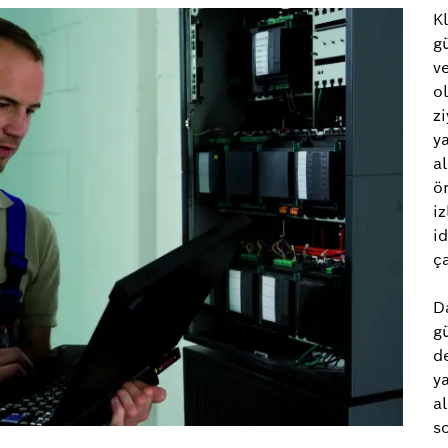
K
g
v
o
z
ya
al
ö
i
id
ç
D
g
d
y
al
s