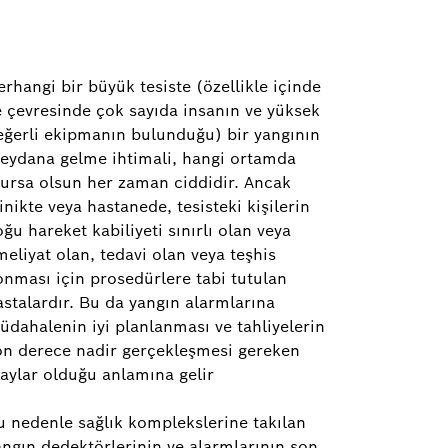
rhangi bir büyük tesiste (özellikle içinde
e çevresinde çok sayıda insanın ve yüksek
eğerli ekipmanın bulunduğu) bir yangının
eydana gelme ihtimali, hangi ortamda
lursa olsun her zaman ciddidir. Ancak
inikte veya hastanede, tesisteki kişilerin
ğu hareket kabiliyeti sınırlı olan veya
eliyat olan, tedavi olan veya teşhis
onması için prosedürlere tabi tutulan
astalardır. Bu da yangın alarmlarına
üdahalenin iyi planlanması ve tahliyelerin
on derece nadir gerçekleşmesi gereken
laylar olduğu anlamına gelir
u nedenle sağlık komplekslerine takılan
angın dedektörlerinin ve alarmlarının son