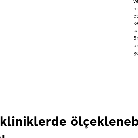
v
ha
e
k
k
ö
or
ge
kliniklerde ölçekleneb
ı