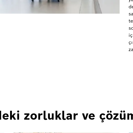
d
s
te
s
i
ç
z
deki zorluklar ve çözü