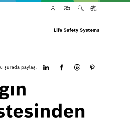
Life Safety Systems
u şurada paylaş:
gın
üstesinden