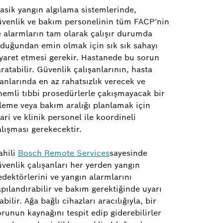
lasik yangın algılama sistemlerinde,
üvenlik ve bakım personelinin tüm FACP'nin
e alarmların tam olarak çalışır durumda
lduğundan emin olmak için sık sık sahayı
iyaret etmesi gerekir. Hastanede bu sorun
ratabilir. Güvenlik çalışanlarının, hasta
anlarında en az rahatsızlık verecek ve
nemli tıbbi prosedürlerle çakışmayacak bir
zleme veya bakım aralığı planlamak için
ari ve klinik personel ile koordineli
alışması gerekecektir.
ahili
Bosch Remote Services
sayesinde
üvenlik çalışanları her yerden yangın
edektörlerini ve yangın alarmlarını
apılandırabilir ve bakım gerektiğinde uyarı
abilir. Ağa bağlı cihazları aracılığıyla, bir
orunun kaynağını tespit edip giderebilirler