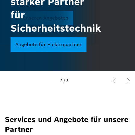
planen
starker Partner
Zum Weiterbildungsangebot
für
Zu unseren Angeboten
Sicherheitstechnik
Angebote für Elektropartner
2
/
3
Services und Angebote für unsere
Partner