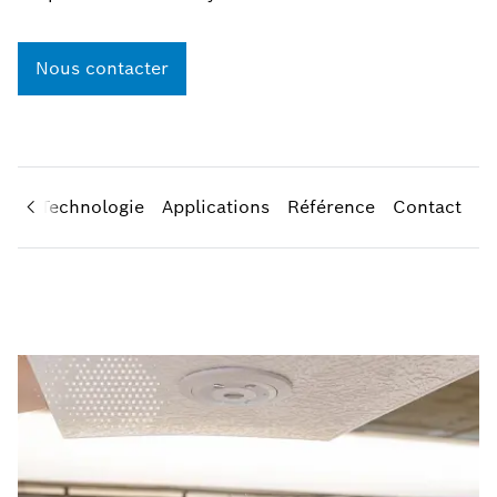
Nous contacter
ges
Technologie
Applications
Référence
Contact