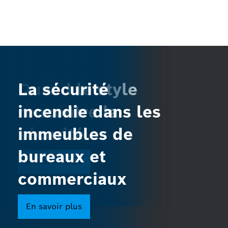
Quand le style
La sécurité
rencontre la
incendie dans les
sécurité
immeubles de
bureaux et
En savoir plus
commerciaux
En savoir plus