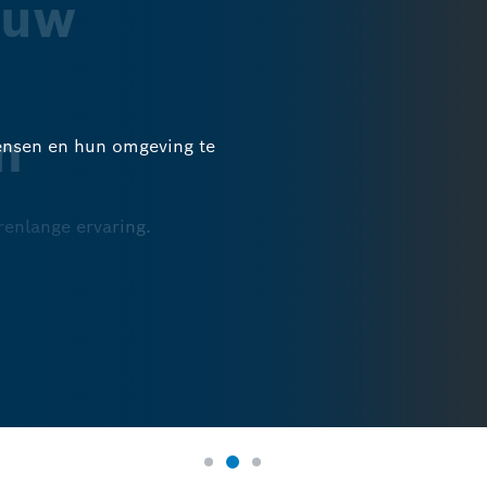
 op
 uw
ghoogte
n
mensen en hun omgeving te
renlange ervaring.