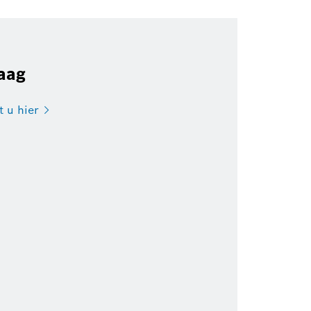
aag
t u
hier