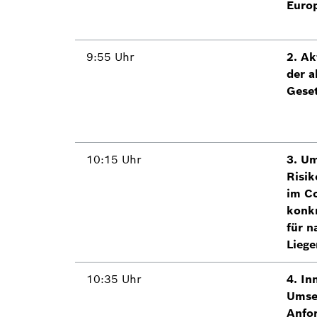
Euro
9:55 Uhr
2. Ak
der a
Gese
10:15 Uhr
3. U
Risi
im C
konk
für n
Liege
10:35 Uhr
4. In
Umse
Anfo