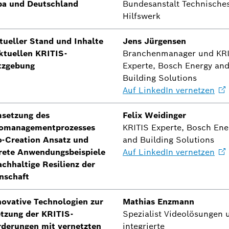
pa und Deutschland
Bundesanstalt Technische
Hilfswerk
tueller Stand und Inhalte
Jens Jürgensen
ktuellen KRITIS-
Branchenmanager und KRI
tzgebung
Experte, Bosch Energy an
Building Solutions
Auf LinkedIn
vernetzen
msetzung des
Felix Weidinger
komanagementprozesses
KRITIS Experte, Bosch Ene
o-Creation Ansatz und
and Building Solutions
rete Anwendungsbeispiele
Auf LinkedIn
vernetzen
achhaltige Resilienz der
nschaft
novative Technologien zur
Mathias Enzmann
tzung der KRITIS-
Spezialist Videolösungen 
rderungen mit vernetzten
integrierte