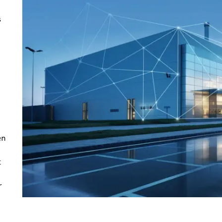
s
en
t
r