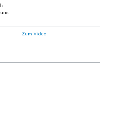
ch
ions
Zum Video