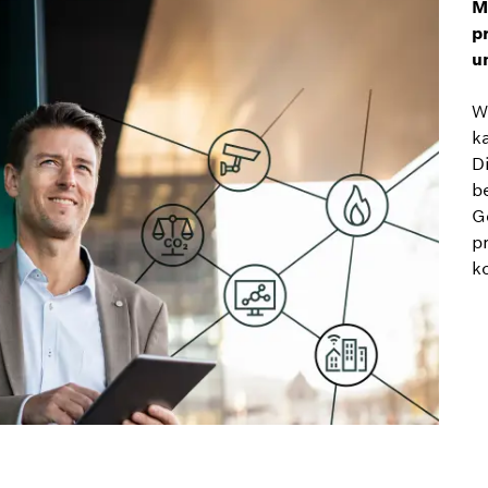
M
p
u
W
k
D
b
G
p
k