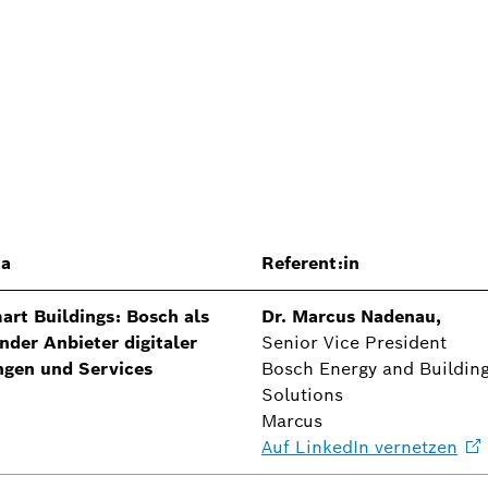
a
Referent:in
art Buildings: Bosch als
Dr. Marcus Nadenau,
nder Anbieter digitaler
Senior Vice President
ngen und Services
Bosch Energy and Buildin
Solutions
Marcus
Auf LinkedIn
vernetzen