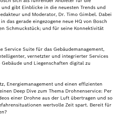
osch sich als führender Anbieter für die
- und gibt Einblicke in die neuesten Trends und
Redakteur und Moderator, Dr. Timo Gimbel. Dabei
ck in das gerade eingezogene neue HQ von Bosch
en Schmuckstück; und für seine Konnektivität
ale Service Suite für das Gebäudemanagement,
elligenter, vernetzter und integrierter Services
re Gebäude und Liegenschaften digital zu
utz, Energiemanagement und einen effizienten
 einen Deep Dive zum Thema Drohnenservice: Per
eos einer Drohne aus der Luft übertragen und so
fahrensituationen wertvolle Zeit spart. Bereit für
den?