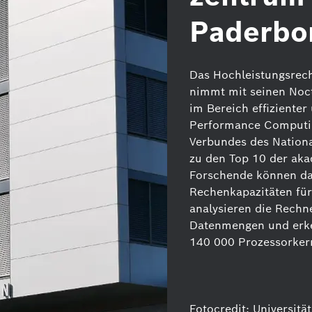
Paderbo
Das Hochleistungsrec
nimmt mit seinen Noct
im Bereich effiziente
Performance Computing
Verbundes des Nation
zu den Top 10 der ak
Forschende können dar
Rechenkapazitäten für
analysieren die Rechne
Datenmengen und erke
140 000 Prozessorker
Fotocredit: Universit