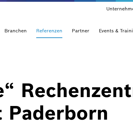
Unternehm
Branchen
Referenzen
Partner
Events & Train
e“ Rechenzent
t Paderborn